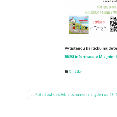
Vytištěnou kartičku najdete
Bližší informace o Misijním 
Ohlášky
Post
←
Pořad bohoslužeb a oznámení na týden od 28. 6.
navigation