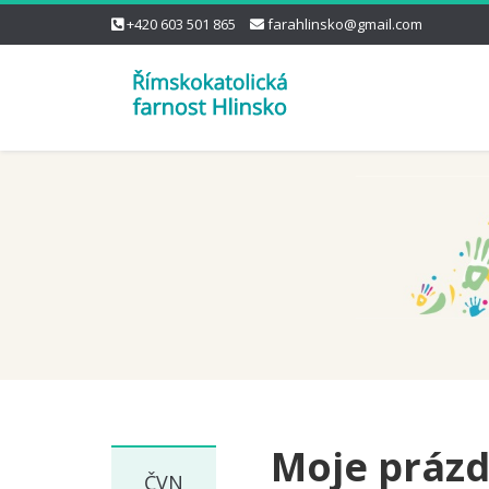
+420 603 501 865
farahlinsko@gmail.com
Moje prázd
ČVN