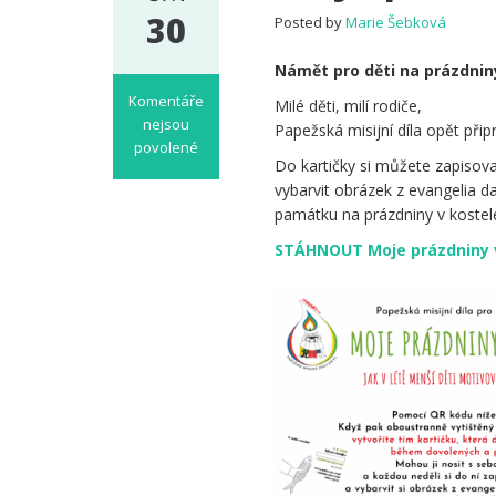
30
Posted by
Marie Šebková
Námět pro děti na prázdnin
Komentáře
Milé děti, milí rodiče,
nejsou
Papežská misijní díla opět přip
povolené
Do kartičky si můžete zapisova
u
vybarvit obrázek z evangelia d
textu
památku na prázdniny v kostele
s
názvem
STÁHNOUT Moje prázdniny v
Moje
prázdniny
v
kostele
2026