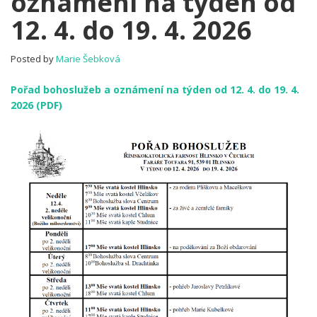
oznámení na týden od
Pořad
12. 4. do 19. 4. 2026
bohoslužeb
a
oznámení
Posted by
Marie Šebková
na
týden
Pořad bohoslužeb a oznámení na týden od 12. 4. do 19. 4.
od
2026 (PDF)
12. 4.
do
19. 4. 2026