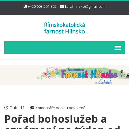
+420 603 501 865
farahlinsko@gmail.com
Dub
11
u
Komentáře nejsou povolené
textu
Pořad bohoslužeb a
s
názvem