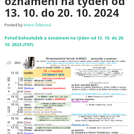
oznámení na týden od
Pořad
13. 10. do 20. 10. 2024
bohoslužeb
a
oznámení
Posted by
Marie Šebková
na
týden
Pořad bohoslužeb a oznámení na týden od 13. 10. do 20.
od
10. 2024 (PDF)
13.
10.
do
20.
10.
2024