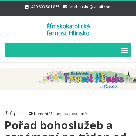
+420 603 501 865
farahlinsko@gmail.com
Říj
12
u
Komentáře nejsou povolené
textu
Pořad bohoslužeb a
s
názvem