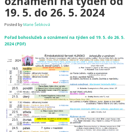
oznámení na týden od
Pořad
19. 5. do 26. 5. 2024
bohoslužeb
a
oznámení
Posted by
Marie Šebková
na
týden
Pořad bohoslužeb a oznámení na týden od 19. 5. do 26. 5.
od
2024 (PDF)
19.
5.
do
26.
5.
2024