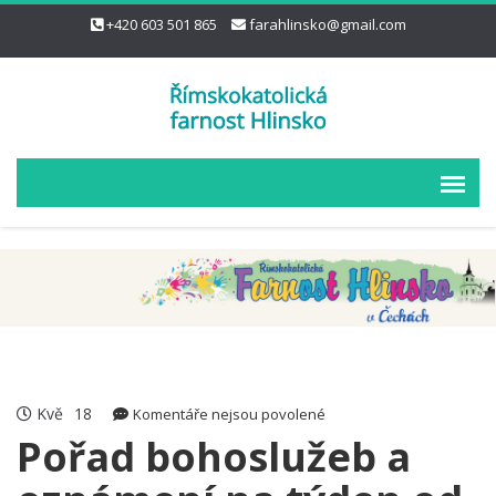
+420 603 501 865
farahlinsko@gmail.com
Kvě
18
u
Komentáře nejsou povolené
textu
Pořad bohoslužeb a
s
názvem