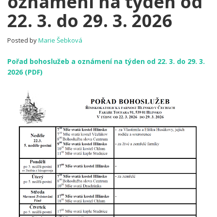
oznámení na týden od
Pořad
22. 3. do 29. 3. 2026
bohoslužeb
a
oznámení
Posted by
Marie Šebková
na
týden
Pořad bohoslužeb a oznámení na týden od 22. 3. do 29. 3.
od
2026 (PDF)
22. 3.
do
29. 3.
2026