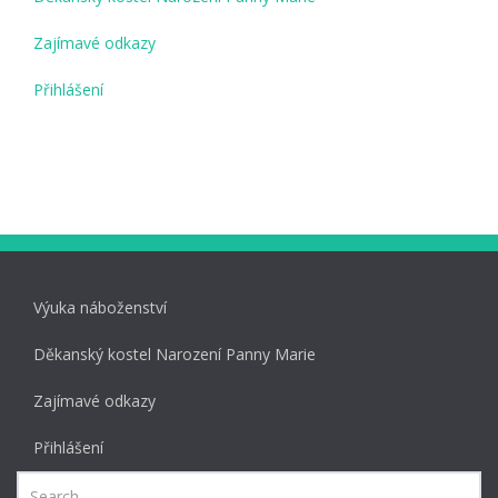
Zajímavé odkazy
Přihlášení
Výuka náboženství
Děkanský kostel Narození Panny Marie
Zajímavé odkazy
Přihlášení