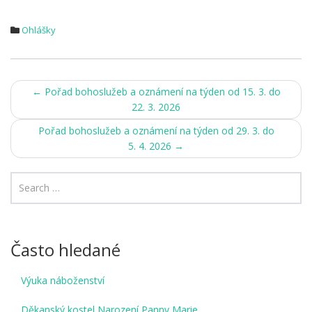
Ohlášky
Post
←
Pořad bohoslužeb a oznámení na týden od 15. 3. do
22. 3. 2026
navigation
Pořad bohoslužeb a oznámení na týden od 29. 3. do
5. 4. 2026
→
Často hledané
Výuka náboženství
Děkanský kostel Narození Panny Marie