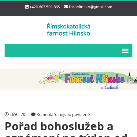
+420 603 501 865
farahlinsko@gmail.com
Bře
20
u
Komentáře nejsou povolené
textu
Pořad bohoslužeb a
s
názvem