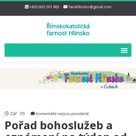
+420 603 501 865
farahlinsko@gmail.com
Zář
05
u
Komentáře nejsou povolené
textu
Pořad bohoslužeb a
s
názvem