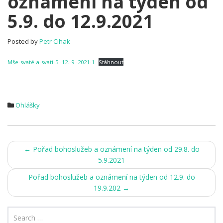
oznámení na týden od
Pořad
5.9. do 12.9.2021
bohoslužeb
a
oznámení
Posted by
Petr Cihak
na
týden
Mše-svaté-a-svatí-5.-12.-9.-2021-1
Stáhnout
od
5.9.
do
12.9.2021
Ohlášky
Post
←
Pořad bohoslužeb a oznámení na týden od 29.8. do
5.9.2021
navigation
Pořad bohoslužeb a oznámení na týden od 12.9. do
19.9.202
→