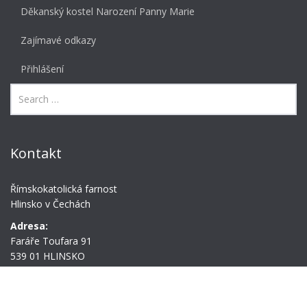
Děkanský kostel Narození Panny Marie
Zajímavé odkazy
Přihlášení
Kontakt
Římskokatolická farnost
Hlinsko v Čechách
Adresa:
Faráře Toufara 91
539 01 HLINSKO
tel.:
+420 603 501 865
e-mail:
farahlinsko@gmail.com