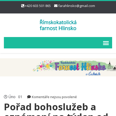
+420 603 501 865
farahlinsko@gmail.com
Úno
01
u
Komentáře nejsou povolené
textu
Pořad bohoslužeb a
s
názvem