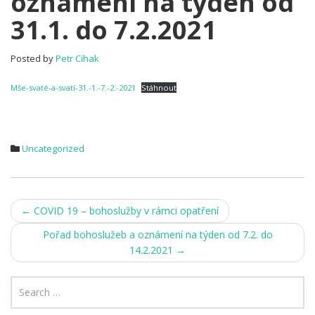
oznámení na týden od
Pořad
31.1. do 7.2.2021
bohoslužeb
a
oznámení
Posted by
Petr Cihak
na
týden
Mše-svaté-a-svatí-31.-1.-7.-2.-2021
Stáhnout
od
31.1.
do
7.2.2021
Uncategorized
Post
←
COVID 19 – bohoslužby v rámci opatření
navigation
Pořad bohoslužeb a oznámení na týden od 7.2. do
14.2.2021
→