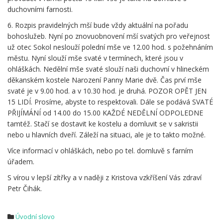
duchovními farnosti.
6. Rozpis pravidelných mší bude vždy aktuální na pořadu
bohoslužeb. Nyní po znovuobnovení mší svatých pro veřejnost
už otec Sokol neslouží polední mše ve 12.00 hod. s požehnáním
městu. Nyní slouží mše svaté v termínech, které jsou v
ohláškách. Nedělní mše svaté slouží naši duchovní v hlineckém
děkanském kostele Narození Panny Marie dvě. Čas prví mše
svaté je v 9.00 hod. a v 10.30 hod. je druhá. POZOR OPĚT JEN
15 LIDÍ. Prosíme, abyste to respektovali. Dále se podává SVATÉ
PŘIJÍMÁNÍ od 14.00 do 15.00 KAŽDÉ NEDĚLNÍ ODPOLEDNE
tamtéž. Stačí se dostavit ke kostelu a domluvit se v sakristii
nebo u hlavních dveří. Záleží na situaci, ale je to takto možné.
Více informací v ohláškách, nebo po tel. domluvě s farním
úřadem.
S vírou v lepší zítřky a v naději z Kristova vzkříšení Vás zdraví
Petr Čihák.
Úvodní slovo