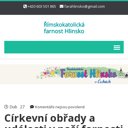
+420 603 501 865
farahlinsko@gmail.com
Dub
27
u
Komentáře nejsou povolené
textu
Církevní obřady a
s
názvem