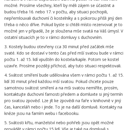
možné. Prosíme všechny, kteří by měli zájem se účastnit a
budou třeba 16. nebo 17. v počtu, aby situaci pochopili,
nepřemlouvali duchovní či kostelníky a s pokorou přišli jiný den
třeba o něco dříve. Pokud byste si chtěli místo rezervovat je to
možné jen v případě, že je sloužena mše svatá na Váš úmysl. V
ostatní situacích je to v rámci domluvy s duchovním.
3. Kostely budou otevřeny cca 30 minut před začátek mše
svaté. Kdo se dostaví v tento čas před mší svatou bude v rámci
počtu 1. až 15. lidí vpuštěn do kostela/kaple. Potom se kostel
uzavře. Prosíme později příchozí, aby tuto situaci respektovali.
4. Svátost smíření bude udělována všem v rámci počtu 1. až 15.
lidí 30 minut před každou mší svatou. Pokud chcete pouze
samotnou svátost smíření a na mši svatou nemíříte, prosím,
kontaktujte duchovní farnosti předem a domluvte si jiný termín
pro svatou zpověď. Lze jít ke zpovědi na faře v knihovně v jiný
čas, kanceláři nebo i jinde. To je na další domluvě. Kontakty na
kněze jsou na farním webu i facebooku.
5. Svátosti křtu, manželství nebo pohřeb jsou opět možné
provádět v rámci počtu 15 lidí. Vše je také na domluvě s