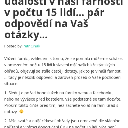
události v naší farnosti
Církevní
v počtu 15 lidí… pár
obřady
a
odpovědí na Vaš
události
v
otázky…
naší
farnosti
v
Posted by
Petr Cihak
počtu
15
Vážení farníci, vzhledem k tomu, že se pomalu můžeme scházet
lidí…
v omezeném počtu 15 lidí k slavení mší našich křesťanských
pár
obřadů, objevují se stále častěji dotazy. Jak to je v naší farnosti,
odpovědí
… tady je několik odpovědí a zároveň proseb o Vaše pochopení
na
situace:
Vaš
1. Sledujte pořad bohoslužeb na farním webu a facebooku,
otázky…
nebo na vývěsce před kostelem. Vše podstatné se tam dozvíte.
Prosím takto čiňte před tím, než začnete volat na farní úřad s
dotazy
2. Mše svaté a další církevní obřady jsou omezené dle vládního
nařízení a v rámci doporučení ČBK na počet 15 lidí. Více není