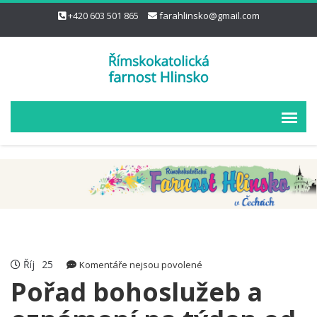
+420 603 501 865
farahlinsko@gmail.com
Říj
25
u
Komentáře nejsou povolené
textu
Pořad bohoslužeb a
s
názvem