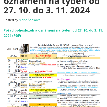
oznámení na týden od
Pořad
27. 10. do 3. 11. 2024
bohoslužeb
a
oznámení
Posted by
Marie Šebková
na
týden
Pořad bohoslužeb a oznámení na týden od 27. 10. do 3. 11.
od
2024 (PDF)
27.
10.
do
3.
11.
2024