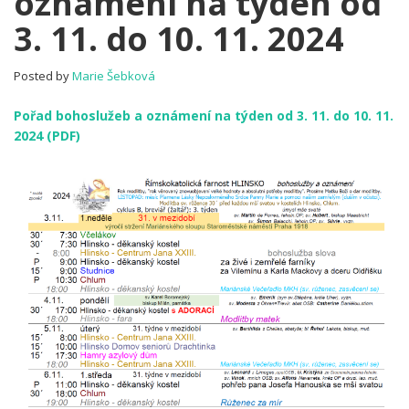
oznámení na týden od
Pořad
3. 11. do 10. 11. 2024
bohoslužeb
a
oznámení
Posted by
Marie Šebková
na
týden
Pořad bohoslužeb a oznámení na týden od 3. 11. do 10. 11.
od
2024 (PDF)
3.
11.
do
10.
11.
2024