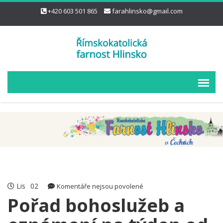
+420 603 501 865
farahlinsko@gmail.com
Lis
02
u
Komentáře nejsou povolené
textu
Pořad bohoslužeb a
s
názvem