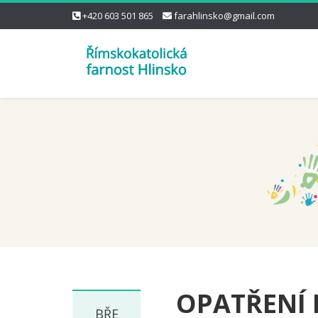
+420 603 501 865
farahlinsko@gmail.com
OPATŘENÍ K
BŘE