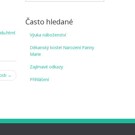
Často hledané
idu.html
Výuka náboženství
Děkanský kostel Narození Panny
Marie
Zajímavé odkazy
osti
→
Přihlášení