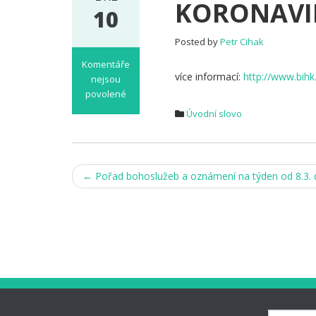
KORONAVI
10
Posted by
Petr Cihak
Komentáře
více informací:
http://www.bihk
nejsou
povolené
u
Úvodní slovo
textu
s
názvem
Post
OPATŘENÍ
←
Pořad bohoslužeb a oznámení na týden od 8.3. 
KE
navigation
naší
farnosti
ke
KORONAVIRUSU