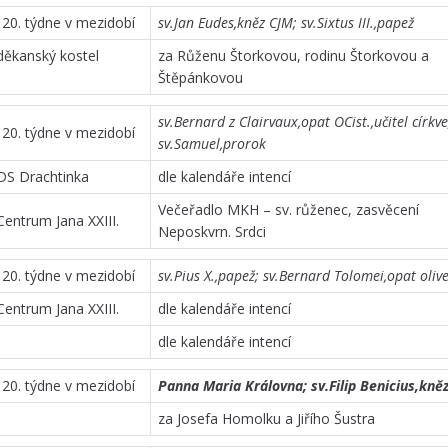
20. týdne v mezidobí
sv.Jan Eudes,kněz CJM; sv.Sixtus III.,papež
děkanský kostel
za Růženu Štorkovou, rodinu Štorkovou a
Štěpánkovou
sv.Bernard z Clairvaux,opat OCist.,učitel církve
20. týdne v mezidobí
sv.Samuel,prorok
 DS Drachtinka
dle kalendáře intencí
Večeřadlo MKH – sv. růženec, zasvěcení
Centrum Jana XXIII.
Neposkvrn. Srdci
20. týdne v mezidobí
sv.Pius X.,papež; sv.Bernard Tolomei,opat oliv
Centrum Jana XXIII.
dle kalendáře intencí
dle kalendáře intencí
20. týdne v mezidobí
Panna Maria Královna; sv.Filip Benicius,kn
za Josefa Homolku a Jiřího Šustra