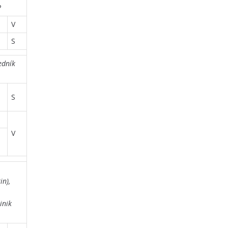
P
V
S
edník
S
V
in),
inik