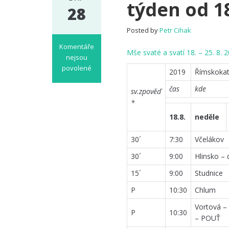
týden od 18
28
Posted by
Petr Cihak
Komentáře
Mše svaté a svatí 18. – 25. 8. 2
nejsou
povolené
2019
Římskokat
u
čas
kde
textu
sv.zpověď
s
*
názvem
18.8.
neděle
Pořad
bohoslužeb
30´
7:30
Včelákov
a
oznámení
30´
9:00
Hlinsko – 
na
15´
9:00
Studnice
týden
od
P
10:30
Chlum
18.8.
Vortová –
do
P
10:30
25.8.2019
– POUŤ