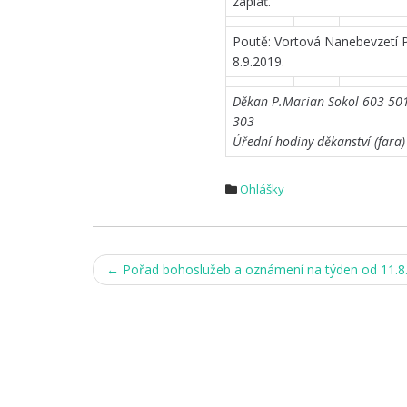
zaplať.
Poutě: Vortová Nanebevzetí P
8.9.2019.
Děkan P.Marian Sokol 603 501 
303
Úřední hodiny děkanství (fara)
Ohlášky
Post
←
Pořad bohoslužeb a oznámení na týden od 11.8.
navigation