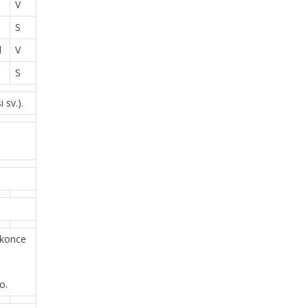
V
S
d
V
S
 sv.).
 konce
o.