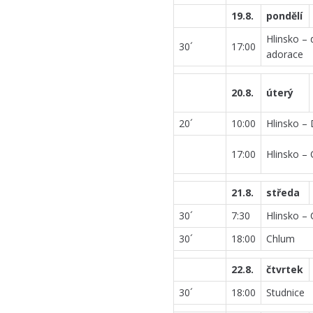
19.8.
pondělí
Hlinsko – 
30´
17:00
adorace
20.8.
úterý
20´
10:00
Hlinsko –
17:00
Hlinsko – 
21.8.
středa
30´
7:30
Hlinsko – 
30´
18:00
Chlum
22.8.
čtvrtek
30´
18:00
Studnice