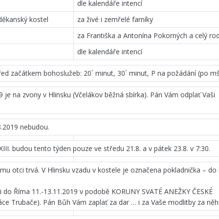
dle kalendáře intencí
děkanský kostel
za živé i zemřelé farníky
za Františka a Antonína Pokorných a celý ro
dle kalendáře intencí
řed začátkem bohoslužeb: 20´ minut, 30´ minut, P na požádání (po mši
9 je na zvony v Hlinsku (Včelákov běžná sbírka). Pán Vám odplať Vaši
8.2019 nebudou.
III. budou tento týden pouze ve středu 21.8. a v pátek 23.8. v 7:30.
mu otci trvá. V Hlinsku vzadu v kostele je označena pokladnička – do
uti do Říma 11.-13.11.2019 v podobě KORUNY SVATÉ ANEŽKY ČESKÉ
náce Trubače). Pán Bůh Vám zaplať za dar … i za Vaše modlitby za něh