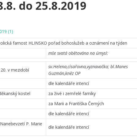
.8. do 25.8.2019
019 (1)
olická farnost HLINSKO pořad bohoslužeb a oznámení na týden
mše svatá obětována na úmysl:
sv.Helena,císařovna,vyznavačka; bl.Manes
20. v mezidobí
Guzmán,kněz OP
dle kalendáře intencí
děkanský kostel
za živé i zemřelé farníky
za Marii a Františka Černých
dle kalendáře intencí
 Nanebevzetí P. Marie
dle kalendáře intencí