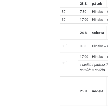
23.8.
pátek
30´
7:30
Hlinsko – 
30´
17:00
Hlinsko – 
24.8.
sobota
30´
8:00
Hlinsko – 
17:00
Hlinsko – 
30´
s nedělní platnost
nemůže v neděli)
25.8.
neděle