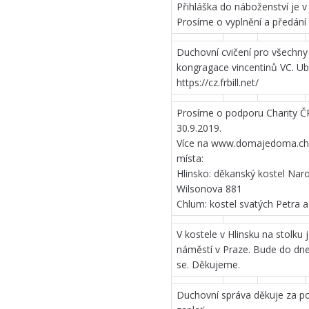
Přihláška do náboženství je v 
Prosíme o vyplnění a předání 
Duchovní cvičení pro všechny
kongragace vincentinů VC. Uby
https://cz.frbill.net/
Prosíme o podporu Charity Č
30.9.2019.
Více na www.domajedoma.chari
místa:
Hlinsko: děkanský kostel Naro
Wilsonova 881
Chlum: kostel svatých Petra a
V kostele v Hlinsku na stolk
náměstí v Praze. Bude do dne
se. Děkujeme.
Duchovní správa děkuje za pok