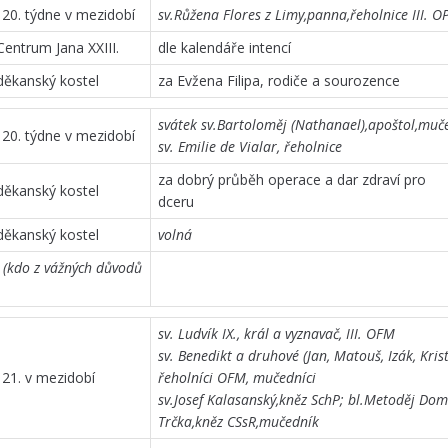
20. týdne v mezidobí
sv.Růžena Flores z Limy,panna,řeholnice III. O
Centrum Jana XXIII.
dle kalendáře intencí
děkanský kostel
za Evžena Filipa, rodiče a sourozence
svátek sv.Bartoloměj (Nathanael),apoštol,muč
20. týdne v mezidobí
sv. Emilie de Vialar, řeholnice
za dobrý průběh operace a dar zdraví pro
děkanský kostel
dceru
děkanský kostel
volná
í (kdo z vážných důvodů
sv. Ludvík IX., král a vyznavač, III. OFM
sv. Benedikt a druhové (Jan, Matouš, Izák, Krist
21. v mezidobí
řeholníci OFM, mučedníci
sv.Josef Kalasanský,kněz SchP; bl.Metoděj Dom
Trčka,kněz CSsR,mučedník