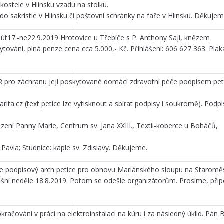
kostele v Hlinsku vzadu na stolku.
do sakristie v Hlinsku či poštovní schránky na faře v Hlinsku. Děkujem
 út17.-ne22.9.2019 Hrotovice u Třebíče s P. Anthony Saji, knězem
tování, plná penze cena cca 5.000,- Kč. Přihlášení: 606 627 363. Plak
R pro záchranu její poskytované domácí zdravotní péče podpisem pet
ta.cz (text petice lze vytisknout a sbírat podpisy i soukromě). Podp
zení Panny Marie, Centrum sv. Jana XXIII., Textil-koberce u Boháčů,
 Pavla; Studnice: kaple sv. Zdislavy. Děkujeme.
u je podpisový arch petice pro obnovu Mariánského sloupu na Starom
šní neděle 18.8.2019. Potom se odešle organizátorům. Prosíme, přip
račování v práci na elektroinstalaci na kúru i za následný úklid. Pán 