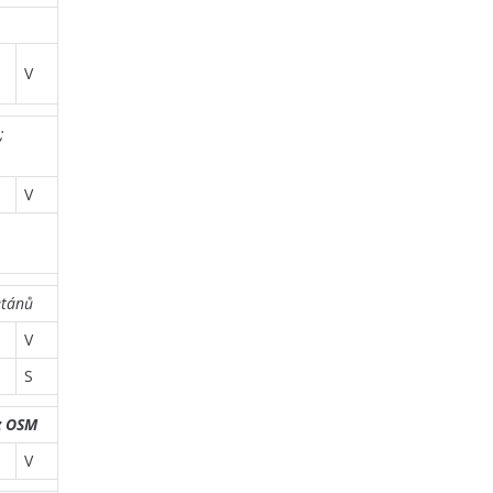
V
;
V
etánů
V
S
ěz OSM
V