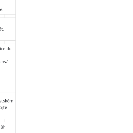
e.
át.
ice do
isová
ěstském
ojte
Bůh