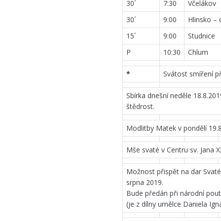
30´
7:30
Včelákov
30´
9:00
Hlinsko – 
15´
9:00
Studnice
P
10:30
Chlum
*
Svátost smíření p
Sbírka dnešní neděle 18.8.201
štědrost.
Modlitby Matek v pondělí 19.
Mše svaté v Centru sv. Jana XX
Možnost přispět na dar Svaté
srpna 2019.
Bude předán při národní po
(je z dílny umělce Daniela Ig