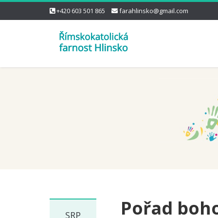
+420 603 501 865
farahlinsko@gmail.com
Pořad boho
SRP