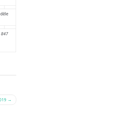
eděle
2 847
2019
→