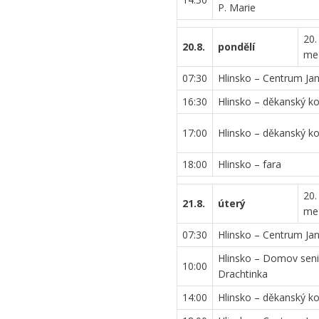
P. Marie
2018
20.
20.8.
pondělí
me
07:30
Hlinsko – Centrum Jana
16:30
Hlinsko – děkanský ko
17:00
Hlinsko – děkanský ko
18:00
Hlinsko – fara
20.
21.8.
úterý
me
07:30
Hlinsko – Centrum Jana
Hlinsko – Domov sen
10:00
Drachtinka
14:00
Hlinsko – děkanský ko