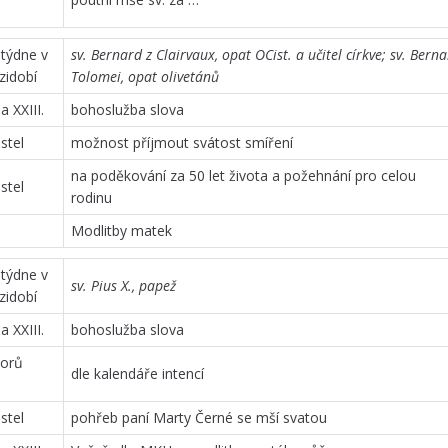
 týdne v
sv. Bernard z Clairvaux, opat OCist. a učitel církve; sv. Bern
zidobí
Tolomei, opat olivetánů
 XXIII.
bohoslužba slova
stel
možnost příjmout svátost smíření
na poděkování za 50 let života a požehnání pro celou
stel
rodinu
Modlitby matek
 týdne v
sv. Pius X., papež
zidobí
 XXIII.
bohoslužba slova
iorů
dle kalendáře intencí
stel
pohřeb paní Marty Černé se mší svatou