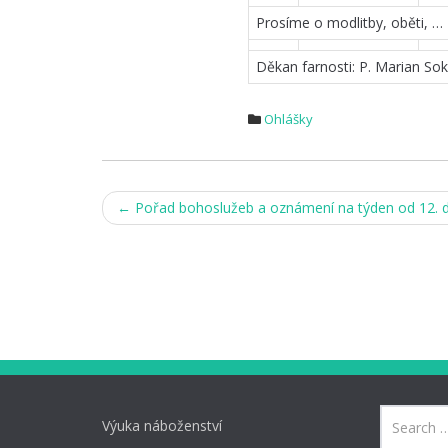
Prosíme o modlitby, oběti, … 
Děkan farnosti: P. Marian So
Ohlášky
Post
←
Pořad bohoslužeb a oznámení na týden od 12. d
navigation
Výuka náboženství