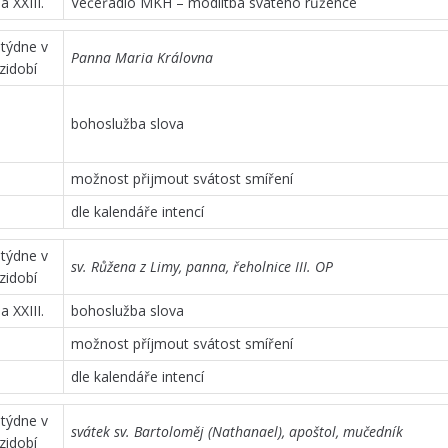
 XXIII.
Večeřadlo MKH – modlitba svatého růžence
 týdne v
Panna Maria Královna
zidobí
bohoslužba slova
možnost přijmout svátost smíření
dle kalendáře intencí
 týdne v
sv. Růžena z Limy, panna, řeholnice III. OP
zidobí
 XXIII.
bohoslužba slova
možnost příjmout svátost smíření
dle kalendáře intencí
 týdne v
svátek sv. Bartoloměj (Nathanael), apoštol, mučedník
zidobí