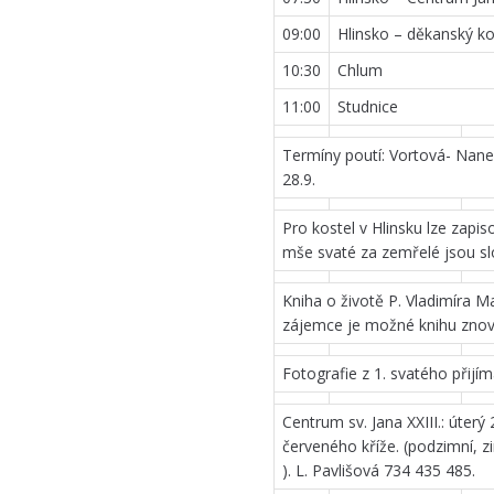
09:00
Hlinsko – děkanský ko
10:30
Chlum
11:00
Studnice
Termíny poutí: Vortová- Naneb
28.9.
Pro kostel v Hlinsku lze zapis
mše svaté za zemřelé jsou sl
Kniha o životě P. Vladimíra Mat
zájemce je možné knihu znovu
Fotografie z 1. svatého přijímá
Centrum sv. Jana XXIII.: úterý
červeného kříže. (podzimní, z
). L. Pavlišová 734 435 485.