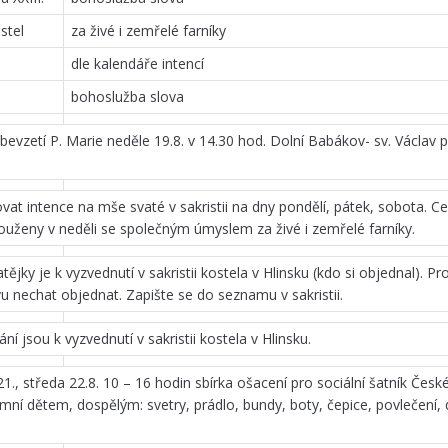
stel
za živé i zemřelé farníky
dle kalendáře intencí
bohoslužba slova
evzetí P. Marie neděle 19.8. v 14.30 hod. Dolní Babákov- sv. Václav 
ovat intence na mše svaté v sakristii na dny pondělí, pátek, sobota. Ce
ouženy v neděli se společným úmyslem za živé i zemřelé farníky.
ějky je k vyzvednutí v sakristii kostela v Hlinsku (kdo si objednal). Pro
 nechat objednat. Zapište se do seznamu v sakristii.
ní jsou k vyzvednutí v sakristii kostela v Hlinsku.
 21., středa 22.8. 10 – 16 hodin sbírka ošacení pro sociální šatník Čes
imní dětem, dospělým: svetry, prádlo, bundy, boty, čepice, povlečení,