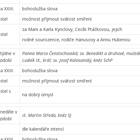
 XXIII.
bohoslužba slova
stel
možnost příjmout svátost smíření
za Marii a Karla Kynclovy, Cecílii Ptáčkovou, jejich
stel
rodné sourozence, rodiče Hanusovy a Annu Hubenou
 týdne v
Panna Maria Čenstochovská; sv. Benedikt a druhové, mučedn
zidobí
Ludvík IX., král; sv. Josef Kalasanský, kněz SchP
 XXIII.
bohoslužba slova
stel
možnost příjmout svátost smíření
stel s
na dobrý úmysl
 neděle v
ct. Martin Středa, kněz SJ
zidobí
dle kalendáře intencí
 XXIII.
bohoslužba slova