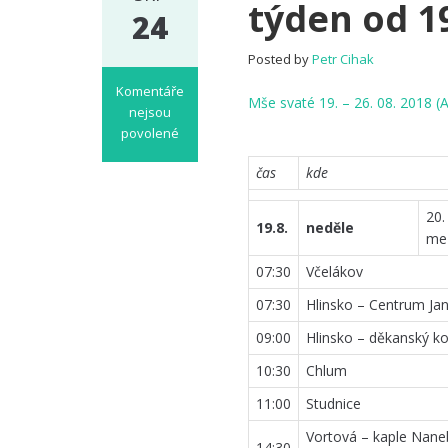
týden od 19
24
Posted by
Petr Cihak
Komentáře
Mše svaté 19. – 26. 08. 2018 (
nejsou
povolené
u
čas
kde
textu
s
názvem
20.
19.8.
neděle
Pořad
me
bohoslužeb
07:30
Včelákov
a
oznámení
07:30
Hlinsko – Centrum Jana
na
09:00
Hlinsko – děkanský ko
týden
od
10:30
Chlum
19.
11:00
Studnice
do
26.
Vortová – kaple Nane
srpna
14:30