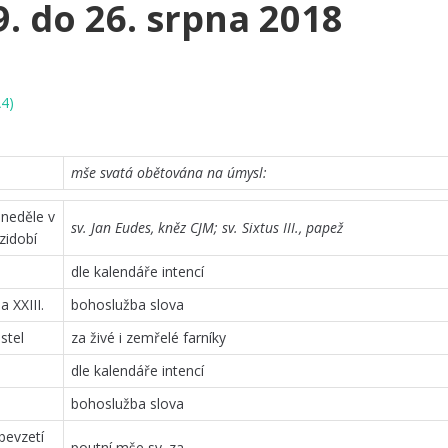
. do 26. srpna 2018
A4)
mše svatá obětována na úmysl:
 neděle v
sv. Jan Eudes, kněz CJM; sv. Sixtus III., papež
zidobí
dle kalendáře intencí
 XXIII.
bohoslužba slova
stel
za živé i zemřelé farníky
dle kalendáře intencí
bohoslužba slova
bevzetí
poutní mše sv. za …