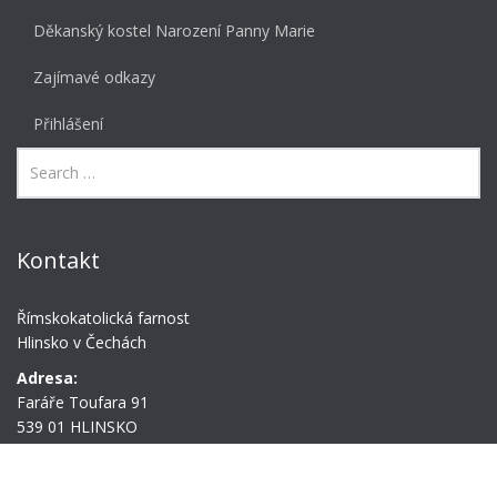
Děkanský kostel Narození Panny Marie
Zajímavé odkazy
Přihlášení
Kontakt
Římskokatolická farnost
Hlinsko v Čechách
Adresa:
Faráře Toufara 91
539 01 HLINSKO
tel.:
+420 603 501 865
e-mail:
farahlinsko@gmail.com