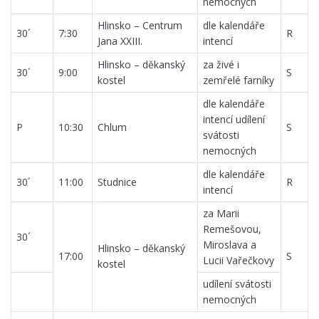
nemocných
Hlinsko – Centrum
dle kalendáře
30´
7:30
R
Jana XXIII.
intencí
Hlinsko – děkanský
za živé i
30´
9:00
S
kostel
zemřelé farníky
dle kalendáře
intencí udílení
P
10:30
Chlum
S
svátosti
nemocných
dle kalendáře
30´
11:00
Studnice
R
intencí
za Marii
Remešovou,
30´
Miroslava a
Hlinsko – děkanský
17:00
S
Lucii Vařečkovy
kostel
udílení svátosti
nemocných