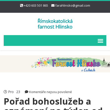
+420 603 501 865
farahlinsko@gmail.com
Pro
23
u
Komentáře nejsou povolené
textu
Pořad bohoslužeb a
s
názvem