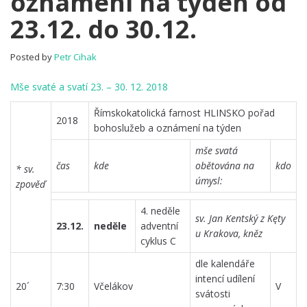
oznámení na týden od
Pořad
23.12. do 30.12.
bohoslužeb
a
oznámení
Posted by
Petr Cihak
na
týden
Mše svaté a svatí 23. – 30. 12. 2018
od
23.12.
Římskokatolická farnost HLINSKO pořad
2018
do
bohoslužeb a oznámení na týden
30.12.
mše svatá
čas
kde
obětována na
kdo
* sv.
úmysl:
zpověď
4. neděle
sv. Jan Kentský z Kęty
23.12.
neděle
adventní
u Krakova, kněz
cyklus C
dle kalendáře
intencí udílení
20´
7:30
Včelákov
V
svátosti