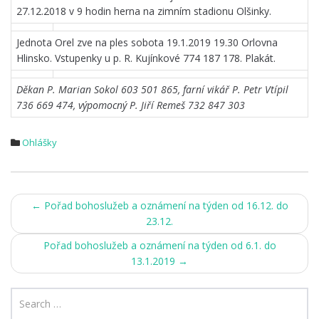
27.12.2018 v 9 hodin herna na zimním stadionu Olšinky.
Jednota Orel zve na ples sobota 19.1.2019 19.30 Orlovna
Hlinsko. Vstupenky u p. R. Kujínkové 774 187 178. Plakát.
Děkan P. Marian Sokol 603 501 865, farní vikář P. Petr Vtípil
736 669 474, výpomocný P. Jiří Remeš 732 847 303
Ohlášky
Post
←
Pořad bohoslužeb a oznámení na týden od 16.12. do
23.12.
navigation
Pořad bohoslužeb a oznámení na týden od 6.1. do
13.1.2019
→