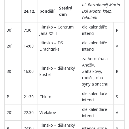
bl. Bartoloměj Maria
Štědrý
24.12.
pondělí
Dal Monte, kněz,
den
řeholník
Hlinsko – Centrum
dle kalendáře
30´
7:30
R
Jana XXIII.
intencí
Hlinsko – DS
dle kalendáře
20´
14:00
V
Drachtinka
intencí
za Antonína a
Anežku
Hlinsko – děkanský
30´
16:00
Zahálkovy,
R
kostel
rodiče, oba
syny a snachu
dle kalendáře
P
21:30
Chlum
S
intencí
dle kalendáře
20´
22:30
Včelákov
V
intencí
Hlinsko – děkanský
P
24:00
intence volná
S