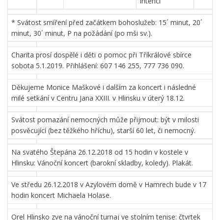
intencí
* Svátost smíření před začátkem bohoslužeb: 15´ minut, 20´
minut, 30´ minut, P na požádání (po mši sv.).
Charita prosí dospělé i děti o pomoc při Tříkrálové sbírce
sobota 5.1.2019. Přihlášení: 607 146 255, 777 736 090.
Děkujeme Monice Maškové i dalším za koncert i následné
milé setkání v Centru Jana XXIII. v Hlinsku v úterý 18.12.
Svátost pomazání nemocných může přijmout: být v milosti
posvěcující (bez těžkého hříchu), starší 60 let, či nemocný.
Na svatého Štepána 26.12.2018 od 15 hodin v kostele v
Hlinsku: Vánoční koncert (barokní skladby, koledy). Plakát.
Ve středu 26.12.2018 v Azylovém domě v Hamrech bude v 17
hodin koncert Michaela Holase.
Orel Hlinsko zve na vánoční turnaj ve stolním tenise: čtvrtek