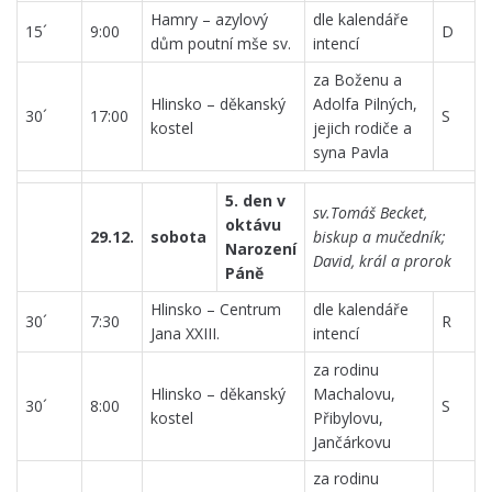
Hamry – azylový
dle kalendáře
15´
9:00
D
dům poutní mše sv.
intencí
za Boženu a
Hlinsko – děkanský
Adolfa Pilných,
30´
17:00
S
kostel
jejich rodiče a
syna Pavla
5. den v
sv.Tomáš Becket,
oktávu
29.12.
sobota
biskup a mučedník;
Narození
David, král a prorok
Páně
Hlinsko – Centrum
dle kalendáře
30´
7:30
R
Jana XXIII.
intencí
za rodinu
Hlinsko – děkanský
Machalovu,
30´
8:00
S
kostel
Přibylovu,
Jančárkovu
za rodinu