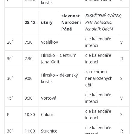
kostel
slavnost
ZASVĚCENÝ SVÁTEK;
25.12.
úterý
Narození
Petr Nolascus,
Páně
řeholník OdeM
dle kalendáře
20´
7:30
Včelákov
V
intencí
Hlinsko – Centrum
dle kalendáře
30´
7:30
R
Jana XXIII.
intencí
za ochranu
Hlinsko – děkanský
30´
9:00
nenarozených
S
kostel
dětí
dle kalendáře
15´
9:30
Vortová
V
intencí
dle kalendáře
P
10:30
Chlum
S
intencí
dle kalendáře
30´
11:00
Studnice
R