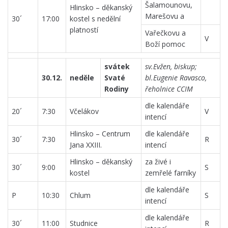
Šalamounovu,
Hlinsko – děkanský
Marešovu a
30´
17:00
kostel s nedělní
platností
Vařečkovu a
V
Boží pomoc
svátek
sv.Evžen, biskup;
30.12.
neděle
Svaté
bl.Eugenie Ravasco,
Rodiny
řeholnice CCIM
dle kalendáře
20´
7:30
Včelákov
V
intencí
Hlinsko – Centrum
dle kalendáře
30´
7:30
R
Jana XXIII.
intencí
Hlinsko – děkanský
za živé i
30´
9:00
S
kostel
zemřelé farníky
dle kalendáře
P
10:30
Chlum
S
intencí
dle kalendáře
30´
11:00
Studnice
R