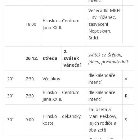
intencí
Večeřadlo MKH
– sv. růženec,
Hlinsko – Centrum
18:00
zasvěcení
Jana XXIII.
Neposkvrn.
Srdci
2.
svátek sv. Štěpán,
26.12.
středa
svátek
jáhen, prvomučedník
vánoční
dle kalendáře
20´
7:30
Včelákov
V
intencí
Hlinsko – Centrum
dle kalendáře
30´
7:30
R
Jana XXIII.
intencí
za Josefa a
Hlinsko – děkanský
Marii Peškovy,
30´
9:00
S
kostel
jejich rodiče a
oba zetě