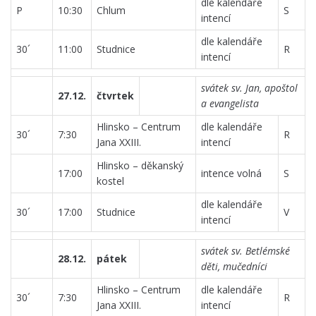
dle kalendáře
P
10:30
Chlum
S
intencí
dle kalendáře
30´
11:00
Studnice
R
intencí
svátek sv. Jan, apoštol
27.12.
čtvrtek
a evangelista
Hlinsko – Centrum
dle kalendáře
30´
7:30
R
Jana XXIII.
intencí
Hlinsko – děkanský
17:00
intence volná
S
kostel
dle kalendáře
30´
17:00
Studnice
V
intencí
svátek sv. Betlémské
28.12.
pátek
děti, mučedníci
Hlinsko – Centrum
dle kalendáře
30´
7:30
R
Jana XXIII.
intencí